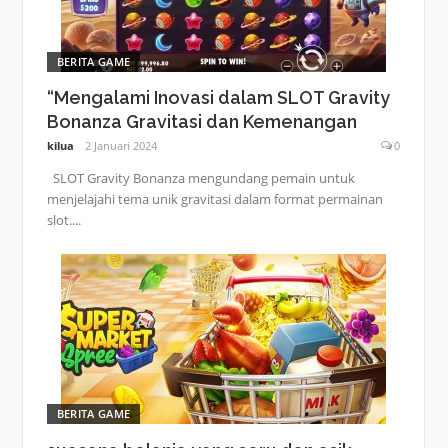
BERITA GAME
“Mengalami Inovasi dalam SLOT Gravity
Bonanza Gravitasi dan Kemenangan
kilua
2 Januari 2024
0
SLOT Gravity Bonanza mengundang pemain untuk
menjelajahi tema unik gravitasi dalam format permainan
slot....
BERITA GAME