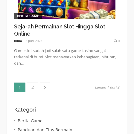
BERITA GAME
Sejarah Permainan Slot Hingga Slot
Online
kilua
3 Juni 2023
0
Game slot sudah jadi salah satu game kasino sangat
terkenal di bumi. Slot menawarkan kebahagiaan, hiburan,
dan...
Laman
Laman
Paginasi
1
2
Laman 1 dari 2
pos
Kategori
Berita Game
Panduan dan Tips Bermain