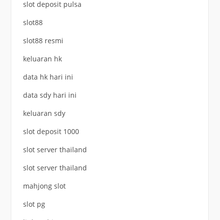
slot deposit pulsa
slot88
slot88 resmi
keluaran hk
data hk hari ini
data sdy hari ini
keluaran sdy
slot deposit 1000
slot server thailand
slot server thailand
mahjong slot
slot pg