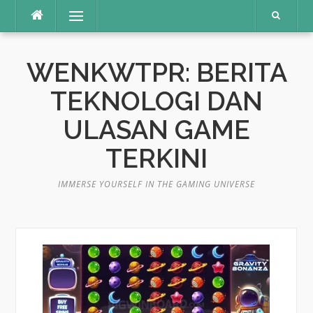
Lompat
Menu
ke
konten
WENKWTPR: BERITA
TEKNOLOGI DAN
ULASAN GAME
TERKINI
IMMERSE YOURSELF IN THE GAMING UNIVERSE