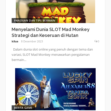
PANDUAN DAN TIPS BERMAIN
Menyelami Dunia SLOT Mad Monkey
Strategi dan Keseruan di Hutan
kilua
8 Desember 2023
0
Dalam dunia slot online yang penuh dengan tema dan
variasi, SLOT Mad Monkey menawarkan pengalaman
bermain...
BERITA GAME